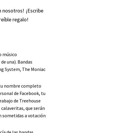
 nosotros! ¡Escribe
reíble regalo!
 o músico
 de una). Bandas
ing System
,
The Moniac
r tu nombre completo
ersonal de Facebook, tu
 trabajo de Treehouse
calaveritas, que serán
án sometidas a votación
cía de las bandas