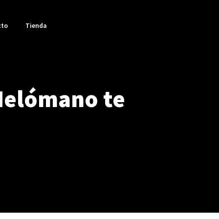
cto
Tienda
Melómano te