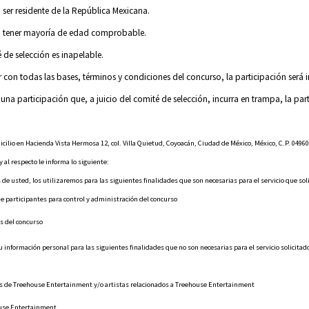
 ser residente de la República Mexicana.
á tener mayoría de edad comprobable.
 de selección es inapelable.
 con todas las bases, términos y condiciones del concurso, la participación será 
una participación que, a juicio del comité de selección, incurra en trampa, la par
ilio en Hacienda Vista Hermosa 12, col. Villa Quietud, Coyoacán, Ciudad de México, México, C.P. 04960,
 al respecto le informa lo siguiente:
e usted, los utilizaremos para las siguientes finalidades que son necesarias para el servicio que soli
e participantes para control y administración del concurso
s del concurso
 información personal para las siguientes finalidades que no son necesarias para el servicio solicitado
s de Treehouse Entertainment y/o artistas relacionados a Treehouse Entertainment
ouse Entertainment