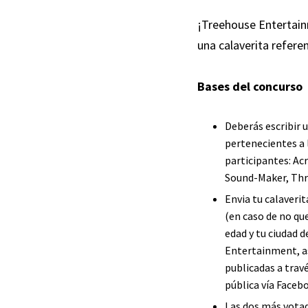
¡Treehouse Entertain
una calaverita referen
Bases del concurso
Deberás escribir u
pertenecientes a 
participantes:
Acr
Sound-Maker
,
Thr
Envia tu calaverit
(en caso de no que
edad y tu ciudad 
Entertainment, as
publicadas a trav
pública vía Faceb
Las dos más votad