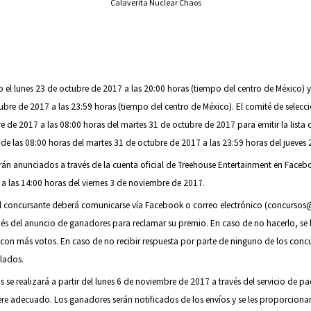
Calaverita Nuclear Chaos
io el lunes 23 de octubre de 2017 a las 20:00 horas (tiempo del centro de México) 
bre de 2017 a las 23:59 horas (tiempo del centro de México). El comité de selecci
e de 2017 a las 08:00 horas del martes 31 de octubre de 2017 para emitir la lista d
 de las 08:00 horas del martes 31 de octubre de 2017 a las 23:59 horas del jueves
án anunciados a través de la cuenta oficial de Treehouse Entertainment en Facebo
a las 14:00 horas del viernes 3 de noviembre de 2017.
 el concursante deberá comunicarse vía Facebook o correo electrónico (concurso
és del anuncio de ganadores para reclamar su premio. En caso de no hacerlo, se 
 con más votos. En caso de no recibir respuesta por parte de ninguno de los conc
lados.
s se realizará a partir del lunes 6 de noviembre de 2017 a través del servicio de 
re adecuado. Los ganadores serán notificados de los envíos y se les proporcionar