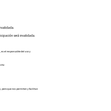
invalidada.
ticipación será invalidada.
 es el responsable del uso y
cita:
, pero que nos permiten y facilitan