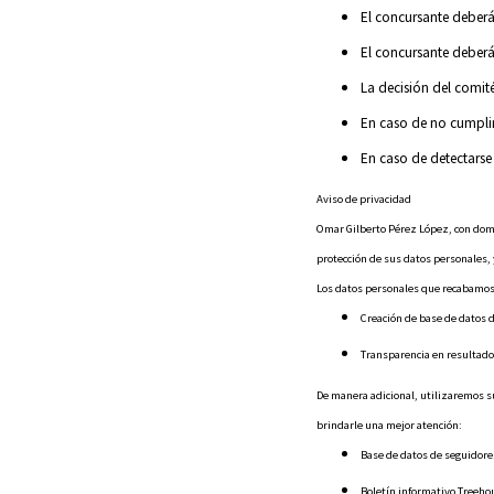
El concursante deberá
El concursante deber
La decisión del comité
En caso de no cumplir
En caso de detectarse 
Aviso de privacidad
Omar Gilberto Pérez López, con domic
protección de sus datos personales, y
Los datos personales que recabamos d
Creación de base de datos d
Transparencia en resultado
De manera adicional, utilizaremos su
brindarle una mejor atención:
Base de datos de seguidore
Boletín informativo Treeh