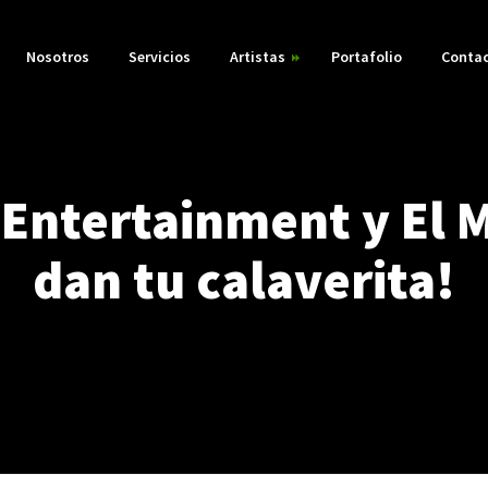
Nosotros
Servicios
Artistas
Portafolio
Conta
Larva
Ruby Rex
 Entertainment y El 
Velvet Darkness
dan tu calaverita!