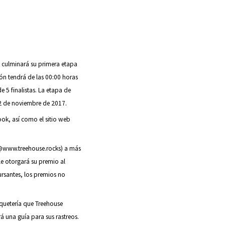
y culminará su primera etapa
ón tendrá de las 00:00 horas
e 5 finalistas. La etapa de
 2 de noviembre de 2017.
ok, así como el sitio web
s@www.treehouse.rocks) a más
le otorgará su premio al
ursantes, los premios no
paquetería que Treehouse
á una guía para sus rastreos.