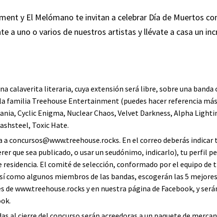
ment y El Melómano te invitan a celebrar Día de Muertos con
te a uno o varios de nuestros artistas y llévate a casa un inc
na calaverita literaria, cuya extensión será libre, sobre una banda
la familia Treehouse Entertainment (puedes hacer referencia más
ania
,
Cyclic Enigma
,
Nuclear Chaos
,
Velvet Darkness
,
Alpha Light
ashsteel
,
Toxic Hate
.
a a
concursos@www.treehouse.rocks
. En el correo deberás indica
rer que sea publicado, o usar un seudónimo, indicarlo), tu perfil p
de residencia. El comité de selección, conformado por el equipo de
í como algunos miembros de las bandas, escogerán las 5 mejores 
és de
www.treehouse.rocks
y en nuestra página de
Facebook
, y ser
ook.
as al cierre del concurso serán acreedoras a un paquete de mercan