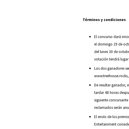
Términos y condiciones
El concurso dará inic
el domingo 29 de octu
del lunes 30 de octubr
votación tendrá lugar
Los dos ganadores ser
www.treehouse.rocks, 
De resultar ganador,
tardar 48 horas despu
siguiente concursante
reclamados serán anu
El envío de los premio
Entertainment conside